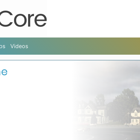
ps
Videos
me