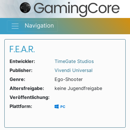
Navigation
F.E.A.R.
Entwickler:
TimeGate Studios
Publisher:
Vivendi Universal
Genre:
Ego-Shooter
Altersfreigabe:
keine Jugendfreigabe
Veröffentlichung:
Plattform:
PC