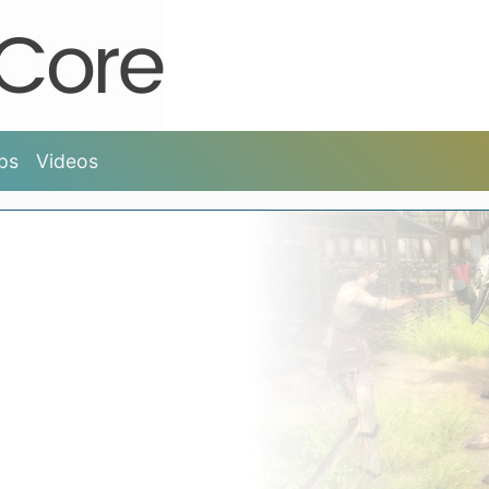
ps
Videos