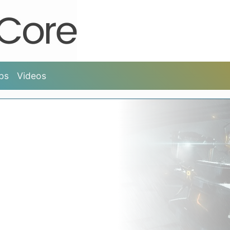
ps
Videos