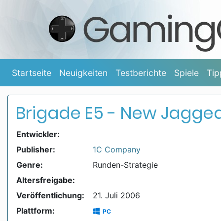
Startseite
Neuigkeiten
Testberichte
Spiele
Tip
Brigade E5 - New Jagge
Entwickler:
Publisher:
1C Company
Genre:
Runden-Strategie
Altersfreigabe:
Veröffentlichung:
21. Juli 2006
Plattform:
PC