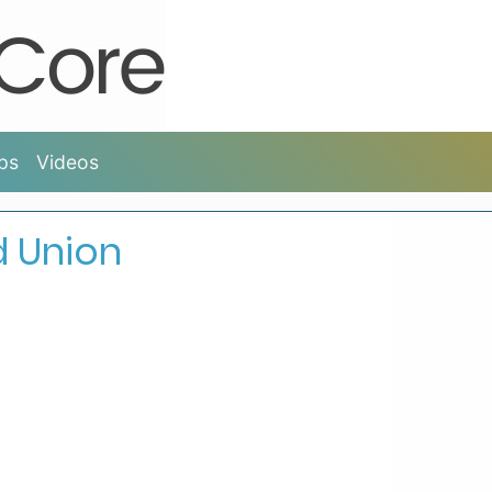
ps
Videos
d Union