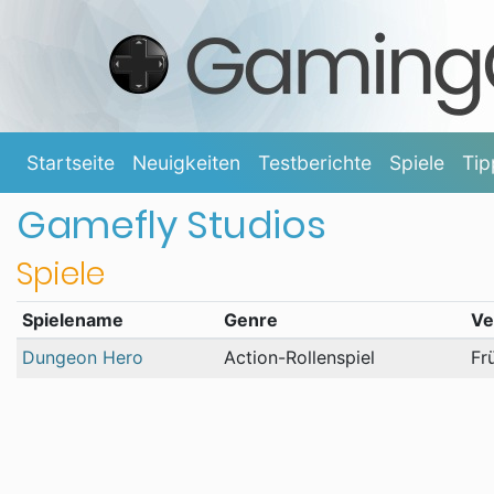
Startseite
Neuigkeiten
Testberichte
Spiele
Tip
Gamefly Studios
Spiele
Spielename
Genre
Ve
Dungeon Hero
Action-Rollenspiel
Fr