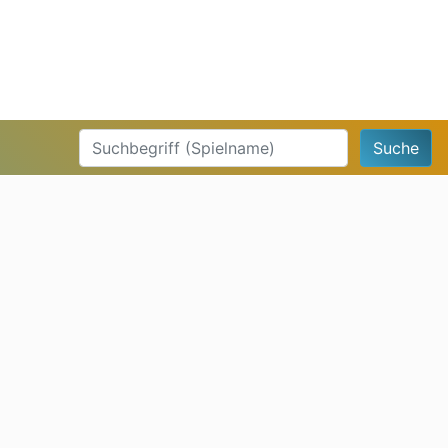
Suche