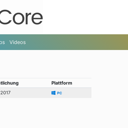
ps
Videos
tlichung
Plattform
 2017
PC