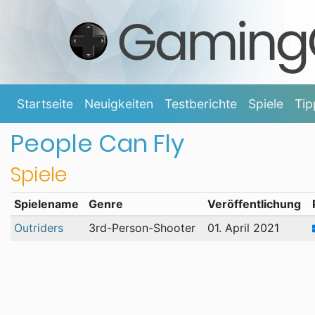
Startseite
Neuigkeiten
Testberichte
Spiele
Tip
People Can Fly
Spiele
Spielename
Genre
Veröffentlichung
Outriders
3rd-Person-Shooter
01. April 2021