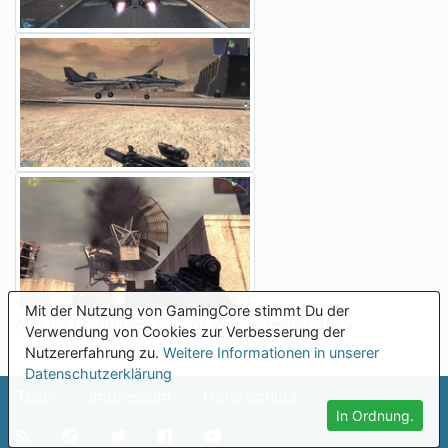
Mit der Nutzung von GamingCore stimmt Du der
Alle 52 Frontlines: Fuel of War Screenshots >
Verwendung von Cookies zur Verbesserung der
Nutzererfahrung zu.
Weitere Informationen in unserer
Datenschutzerklärung
Team
Impressum
Datenschutz
In Ordnung.