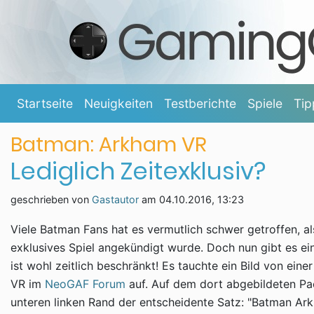
Startseite
Neuigkeiten
Testberichte
Spiele
Tip
Batman: Arkham VR
Lediglich Zeitexklusiv?
geschrieben von
Gastautor
am
04.10.2016, 13:23
Viele Batman Fans hat es vermutlich schwer getroffen, a
exklusives Spiel angekündigt wurde. Doch nun gibt es ei
ist wohl zeitlich beschränkt! Es tauchte ein Bild von e
VR im
NeoGAF Forum
auf. Auf dem dort abgebildeten Pac
unteren linken Rand der entscheidente Satz: "Batman Ar