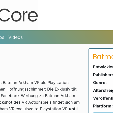
ps
Videos
Batma
Entwickle
Publisher:
ls Batman Arkham VR als Playstation
Genre:
nen Hoffnungsschimmer: Die Exklusivität
Altersfre
iner Facebook Werbung zu Batman Arkham
Veröffent
kshot des VR Actionspiels findet sich am
Plattform:
kham VR excluisve to Playstation VR
until