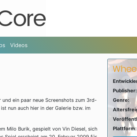
ps
Videos
Whee
Entwickle
Publisher:
r und ein paar neue Screenshots zum 3rd-
Genre:
ist nun auch hier in der Galerie bzw. im
Altersfre
Veröffent
Plattform:
m Milo Burik, gespielt von Vin Diesel, sich
as Spiel erscheint am 20. Februar 2009 für