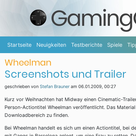
Startseite
Neuigkeiten
Testberichte
Spiele
Tip
Wheelman
Screenshots und Trailer
geschrieben von
Stefan Brauner
am
06.01.2009, 00:27
Kurz vor Weihnachten hat Midway einen Cinematic-Traile
Person-Actiontitel Wheelman veröffentlicht. Das Material 
Downloadbereich zu finden.
Bei Wheelman handelt es sich um einen Actiontitel, bei de
mit Gangs in Barcelona anlegt, um eine Frau zu retten. D