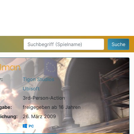
Suche
lman
r:
Tigon Studios
Ubisoft
3rd-Person-Action
igabe:
freigegeben ab 16 Jahren
lichung:
26. März 2009
PC