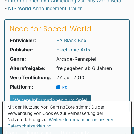
-
Informationen und Anmeldung zur NfS World Beta
-
NfS World Announcement Trailer
Need for Speed: World
Entwickler:
EA Black Box
Publisher:
Electronic Arts
Genre:
Arcade-Rennspiel
Altersfreigabe:
freigegeben ab 6 Jahren
Veröffentlichung:
27. Juli 2010
Plattform:
PC
Weitere Informationen zum Spiel
Mit der Nutzung von GamingCore stimmt Du der
Verwendung von Cookies zur Verbesserung der
Nutzererfahrung zu.
Weitere Informationen in unserer
Datenschutzerklärung
Team
Impressum
Datenschutz