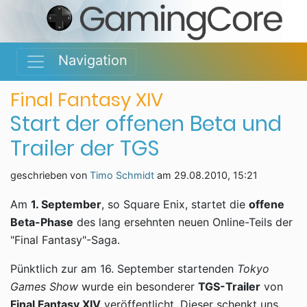
Navigation
Final Fantasy XIV
Start der offenen Beta und
Trailer der TGS
geschrieben von
Timo Schmidt
am
29.08.2010, 15:21
Am
1. September
, so Square Enix, startet die
offene
Beta-Phase
des lang ersehnten neuen Online-Teils der
"Final Fantasy"-Saga.
Pünktlich zur am 16. September startenden
Tokyo
Games Show
wurde ein besonderer
TGS-Trailer
von
Final Fantasy XIV
veröffentlicht. Dieser schenkt uns