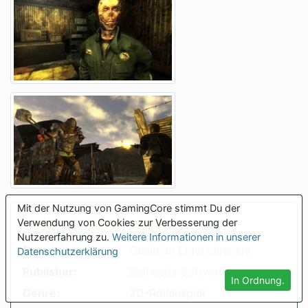
Mit der Nutzung von GamingCore stimmt Du der
Fallout: New Vegas
Verwendung von Cookies zur Verbesserung der
Nutzererfahrung zu.
Weitere Informationen in unserer
Entwickler:
Obsidian Entertainment
Datenschutzerklärung
Publisher:
Bethesda Softworks
In Ordnung.
Genre:
3D-Rollenspiel