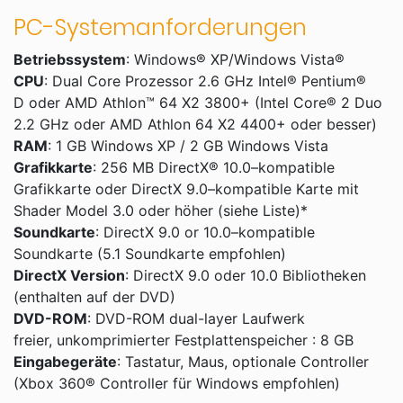
PC-Systemanforderungen
Betriebssystem
: Windows® XP/Windows Vista®
CPU
: Dual Core Prozessor 2.6 GHz Intel® Pentium®
D oder AMD Athlon™ 64 X2 3800+ (Intel Core® 2 Duo
2.2 GHz oder AMD Athlon 64 X2 4400+ oder besser)
RAM
: 1 GB Windows XP / 2 GB Windows Vista
Grafikkarte
: 256 MB DirectX® 10.0–kompatible
Grafikkarte oder DirectX 9.0–kompatible Karte mit
Shader Model 3.0 oder höher (siehe Liste)*
Soundkarte
: DirectX 9.0 or 10.0–kompatible
Soundkarte (5.1 Soundkarte empfohlen)
DirectX Version
: DirectX 9.0 oder 10.0 Bibliotheken
(enthalten auf der DVD)
DVD-ROM
: DVD-ROM dual-layer Laufwerk
freier, unkomprimierter Festplattenspeicher : 8 GB
Eingabegeräte
: Tastatur, Maus, optionale Controller
(Xbox 360® Controller für Windows empfohlen)