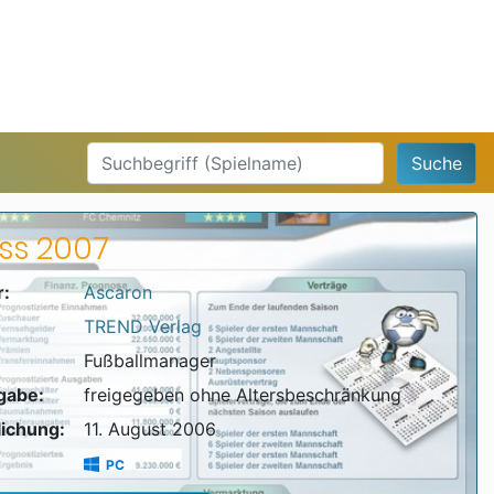
Suche
ss 2007
r:
Ascaron
TREND Verlag
Fußballmanager
igabe:
freigegeben ohne Altersbeschränkung
lichung:
11. August 2006
PC