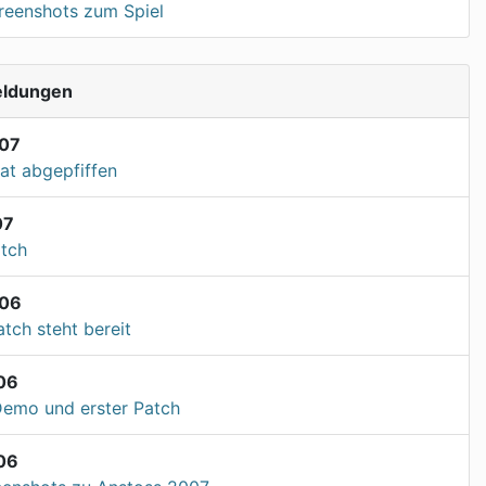
creenshots zum Spiel
eldungen
07
at abgepfiffen
07
atch
006
tch steht bereit
06
Demo und erster Patch
06