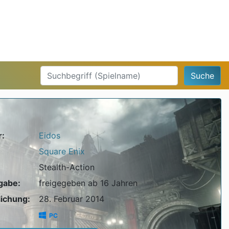
Suche
r:
Eidos
Square Enix
Stealth-Action
igabe:
freigegeben ab 16 Jahren
lichung:
28. Februar 2014
PC