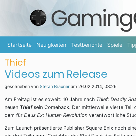
Startseite
Neuigkeiten
Testberichte
Spiele
Tip
Thief
Videos zum Release
geschrieben von
Stefan Brauner
am
26.02.2014, 03:26
Am Freitag ist es soweit: 10 Jahre nach
Thief: Deadly S
neuen
Thief
sein Comeback. Der mittlerweile vierte Teil 
dem für
Deus Ex: Human Revolution
verantwortliche Stud
Zum Launch präsentierte Publisher Square Enix noch eine
die drei Teile von "Gesichter der Stadt" auf der Seite vor