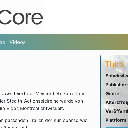
ps
Videos
Thief
Entwickle
Publisher:
hadows
feiert der Meisterdieb Garrett im
Genre:
der Stealth-Actionspielreihe wurde von
Altersfre
io Eidos Montreal entwickelt.
Veröffent
Plattform:
n passenden Trailer, der nun ebenso wie
zufinden sind.