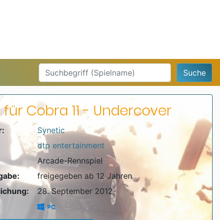
Suche
 für Cobra 11 - Undercover
r:
Synetic
dtp entertainment
Arcade-Rennspiel
igabe:
freigegeben ab 12 Jahren
lichung:
28. September 2012
PC