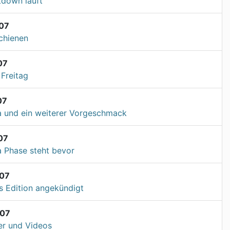
down läuft
07
chienen
07
Freitag
07
 und ein weiterer Vorgeschmack
07
 Phase steht bevor
07
's Edition angekündigt
007
er und Videos