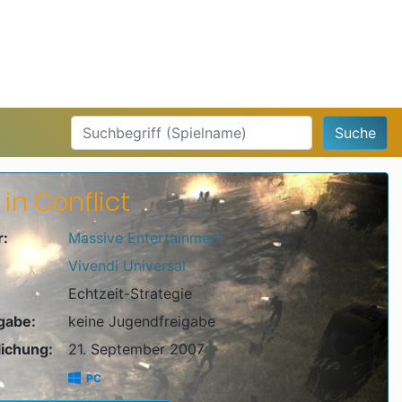
Suche
in Conflict
r:
Massive Entertainment
Vivendi Universal
Echtzeit-Strategie
igabe:
keine Jugendfreigabe
lichung:
21. September 2007
PC