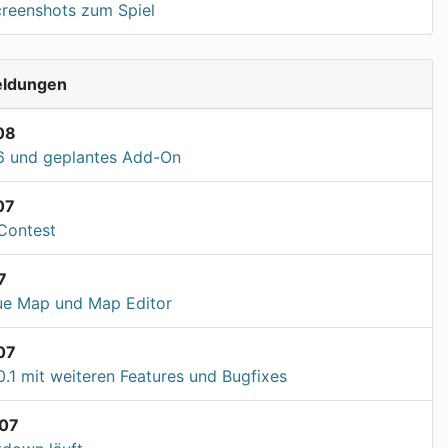
Screenshots zum Spiel
eldungen
08
6 und geplantes Add-On
07
Contest
7
ue Map und Map Editor
07
0.1 mit weiteren Features und Bugfixes
07