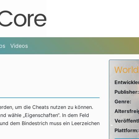
ps
Videos
World 
Entwickle
Publisher:
Genre:
erden, um die Cheats nutzen zu können.
Altersfre
nd wähle „Eigenschaften“. In dem Feld
Veröffent
 und dem Bindestrich muss ein Leerzeichen
Plattform: