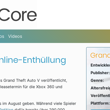
ps
Videos
Grand
nline-Enthüllung
Entwickle
Publisher:
 Grand Theft Auto V veröffentlicht,
Genre:
eleasetermin für die Xbox 360 und
Altersfre
Veröffent
Plattform:
s im August geben. Während viele Spieler
Petition
dafür bereits über 290.000