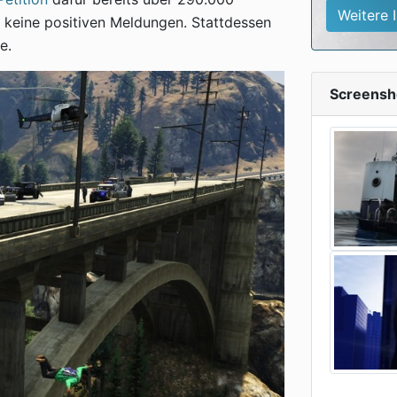
Weitere 
n keine positiven Meldungen. Stattdessen
e.
Screensh