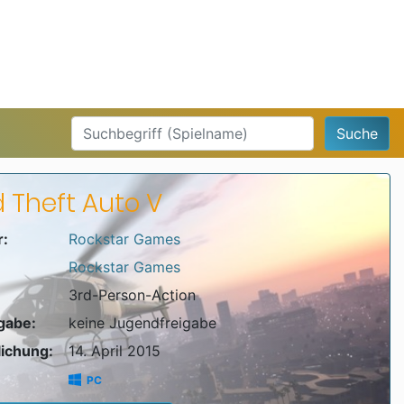
Suche
 Theft Auto V
r:
Rockstar Games
Rockstar Games
3rd-Person-Action
igabe:
keine Jugendfreigabe
lichung:
14. April 2015
PC