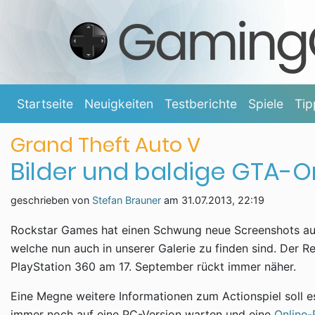
Startseite
Neuigkeiten
Testberichte
Spiele
Tip
Grand Theft Auto V
Bilder und baldige GTA-O
geschrieben von
Stefan Brauner
am
31.07.2013, 22:19
Rockstar Games hat einen Schwung neue Screenshots aus
welche nun auch in unserer Galerie zu finden sind. Der R
PlayStation 360 am 17. September rückt immer näher.
Eine Megne weitere Informationen zum Actionspiel soll e
immer noch auf eine PC-Version warten und eine
Online-