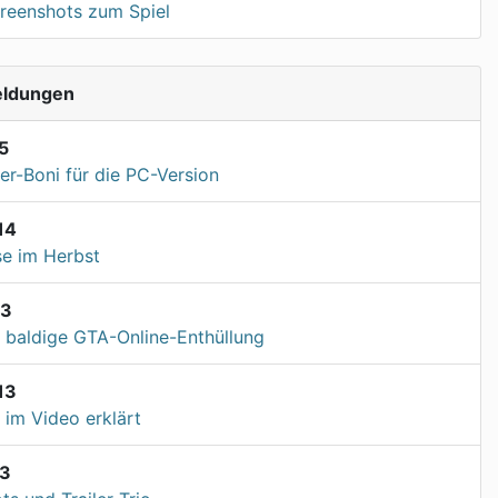
creenshots zum Spiel
eldungen
5
er-Boni für die PC-Version
14
e im Herbst
13
d baldige GTA-Online-Enthüllung
13
im Video erklärt
13