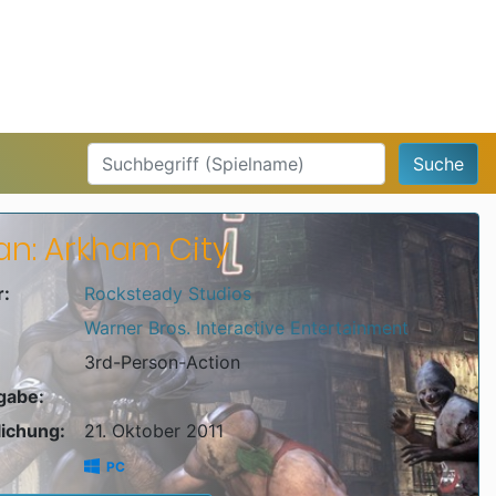
Suche
n: Arkham City
r:
Rocksteady Studios
Warner Bros. Interactive Entertainment
3rd-Person-Action
igabe:
lichung:
21. Oktober 2011
PC