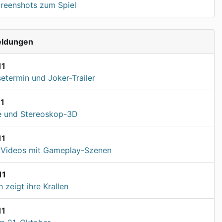
creenshots zum Spiel
eldungen
11
etermin und Joker-Trailer
11
e und Stereoskop-3D
11
 Videos mit Gameplay-Szenen
11
zeigt ihre Krallen
11