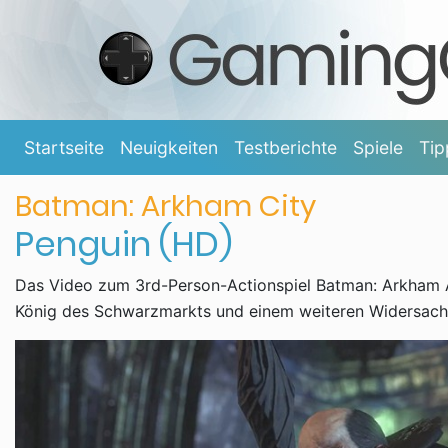
Startseite
Neuigkeiten
Testberichte
Spiele
Tip
Batman: Arkham City
Penguin (HD)
Das Video zum 3rd-Person-Actionspiel Batman: Arkham 
König des Schwarzmarkts und einem weiteren Widersache