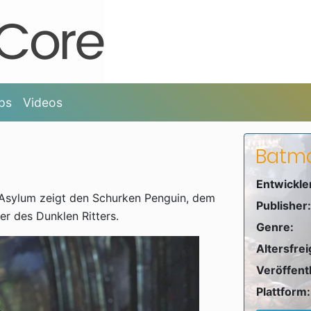
ps
Videos
Batma
Entwickle
Asylum zeigt den Schurken Penguin, dem
Publisher:
r des Dunklen Ritters.
Genre:
Altersfre
Veröffent
Plattform: