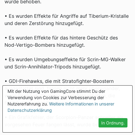
wurde behoben.
• Es wurden Effekte für Angriffe auf Tiberium-Kristalle
und deren Zerstörung hinzugefügt.
• Es wurden Effekte für das hintere Geschütz des
Nod-Vertigo-Bombers hinzugefügt.
• Es wurden Umgebungseffekte für Scrin-MG-Walker
und Scrin-Annihilator-Tripods hinzugefügt.
• GDI-Firehawks, die mit Stratofighter-Boostern
ausgestattet sind, fliegen nicht mehr übereinander,
Mit der Nutzung von GamingCore stimmt Du der
wenn Firehawk-Gruppen den Befehl erhalten, die
Verwendung von Cookies zur Verbesserung der
Fähigkeit gleichzeitig einzusetzen.
Nutzererfahrung zu.
Weitere Informationen in unserer
Datenschutzerklärung
• Ein Grafikfehler, der Scorpion-Panzer schneller als
In Ordnung.
vorgesehen Feuer fangen lässt, wurde behoben.