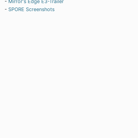
-
Mirror's Edge E3-Trailer
-
SPORE Screenshots