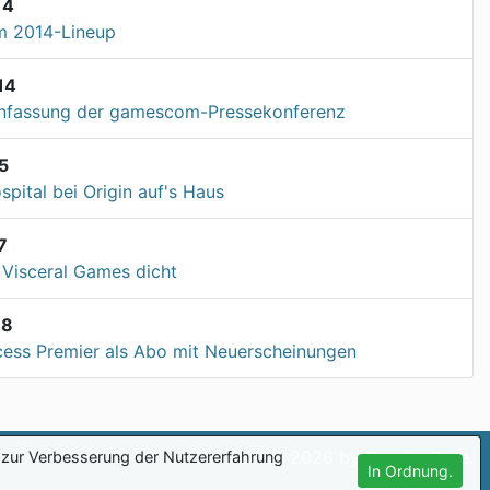
14
 2014-Lineup
14
fassung der gamescom-Pressekonferenz
5
pital bei Origin auf's Haus
7
Visceral Games dicht
18
cess Premier als Abo mit Neuerscheinungen
© 2006 - 2026 by GamingCore.
zur Verbesserung der Nutzererfahrung
In Ordnung.