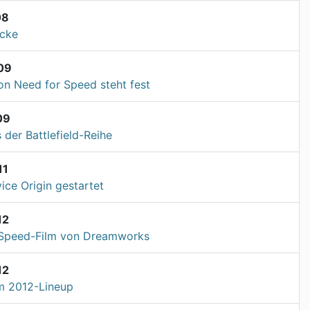
08
ücke
09
on Need for Speed steht fest
09
 der Battlefield-Reihe
11
ice Origin gestartet
12
 Speed-Film von Dreamworks
12
 2012-Lineup